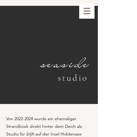
seaside
studio
Von
2022-2024
wurde ein ehemaliger
Strandkiosk direkt hinter dem Deich als
Studio für
blÿh
auf der Insel Hiddensee